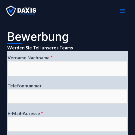
Zum
MAI
Inhalt
ME
springen
Bewerbung
Werden Sie Teil unseres Teams
Vorname Nachname
*
Telefonnummer
V
E-Mail-Adresse
*
o
r
n