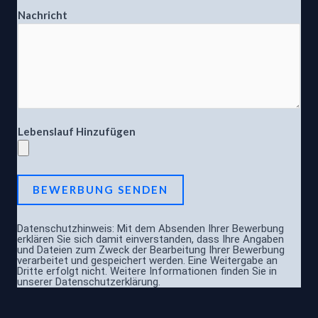
a
Nachricht
m
e
*
V
o
r
n
Lebenslauf Hinzufügen
a
m
e
BEWERBUNG SENDEN
Datenschutzhinweis: Mit dem Absenden Ihrer Bewerbung
erklären Sie sich damit einverstanden, dass Ihre Angaben
und Dateien zum Zweck der Bearbeitung Ihrer Bewerbung
verarbeitet und gespeichert werden. Eine Weitergabe an
Dritte erfolgt nicht. Weitere Informationen finden Sie in
unserer Datenschutzerklärung.